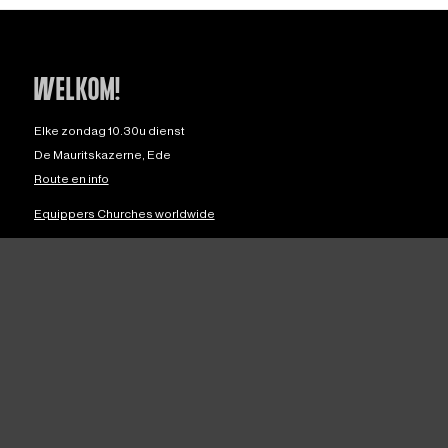
WELKOM!
Elke zondag 10.30u dienst
De Mauritskazerne, Ede
Route en info
Equippers Churches worldwide
OVER ONS
Over ons
Privacy
ANBI