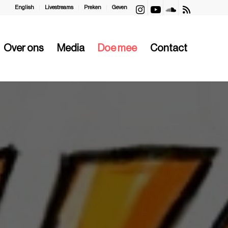
English
Livestreams
Preken
Geven
Over ons
Media
Doe mee
Contact